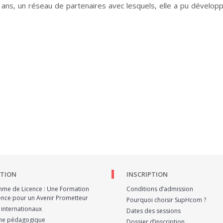
s ans, un réseau de partenaires avec lesquels, elle a pu dévelop
TION
INSCRIPTION
me de Licence : Une Formation
Conditions d’admission
lence pour un Avenir Prometteur
Pourquoi choisir SupHcom ?
 internationaux
Dates des sessions
he pédagogique
Dossier d’inscription