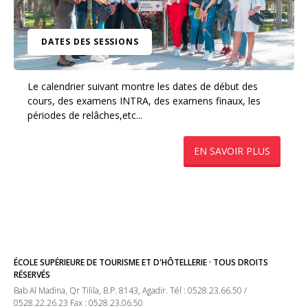
DATES DES SESSIONS
Le calendrier suivant montre les dates de début des
cours, des examens INTRA, des examens finaux, les
périodes de relâches,etc...
​EN SAVOIR PLUS
ÉCOLE SUPÉRIEURE DE TOURISME ET D'HÔTELLERIE · TOUS DROITS
RÉSERVÉS
Bab Al Madina, Qr Tilila, B.P. 8143, Agadir. Tél : 0528.23.66.50 /
0528.22.26.23 Fax : 0528.23.06.50