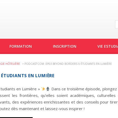
FORMATION
INSCRIPTION
VIE ESTUD
GIE HÔTELIÈRE
>
PODCAST’COM: EP03 BEYOND BORDERS § ÉTUDIANTS EN LUMIÈRE
 ÉTUDIANTS EN LUMIÈRE
Étudiants en Lumière »
Dans ce troisième épisode, plongez
sent les frontières, qu’elles soient académiques, culturelles
nts, des expériences enrichissantes et des conseils pour tirer
utez dès maintenant et laissez-vous inspirer !