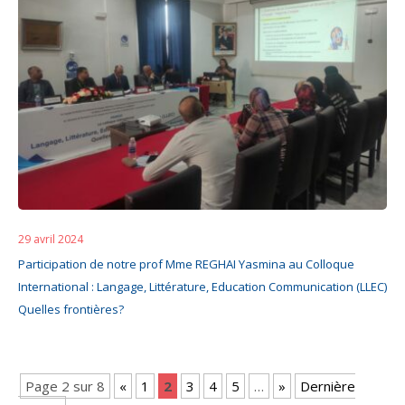
29 avril 2024
Participation de notre prof Mme REGHAI Yasmina au Colloque
International : Langage, Littérature, Education Communication (LLEC)
Quelles frontières?
Page 2 sur 8
«
1
2
3
4
5
…
»
Dernière